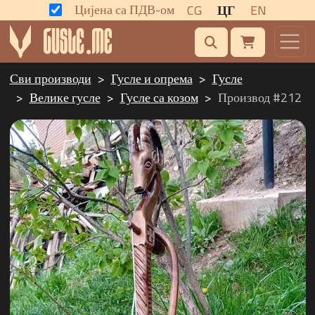
Цијена са ПДВ-ом
CG
ЦГ
EN
Сви производи
Гусле и опрема
Гусле
Велике гусле
Гусле са козом
Производ #212