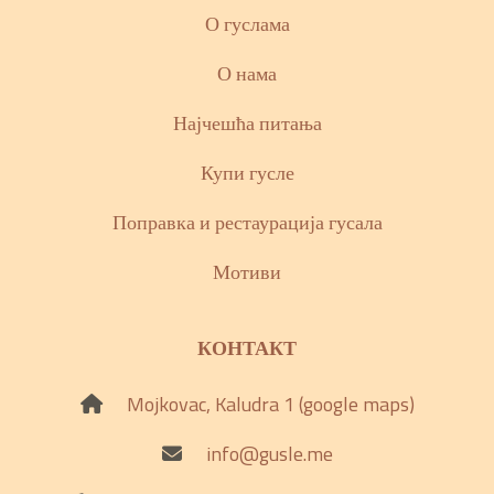
О гуслама
О нама
Најчешћа питања
Купи гусле
Поправка и рестаурација гусала
Мотиви
КОНТАКТ
Mojkovac, Kaludra 1 (google maps)
info@gusle.me