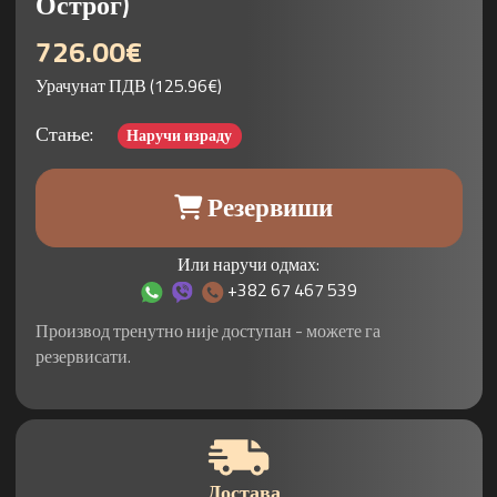
Острог)
726.00€
Урачунат ПДВ (125.96€)
Стање:
Наручи израду
Резервиши
Или наручи одмах:
+382 67 467 539
Производ тренутно није доступан - можете га
резервисати.
Достава