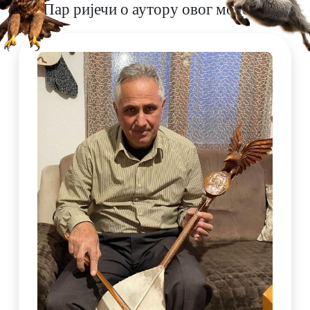
Пар ријечи о аутору овог модела.