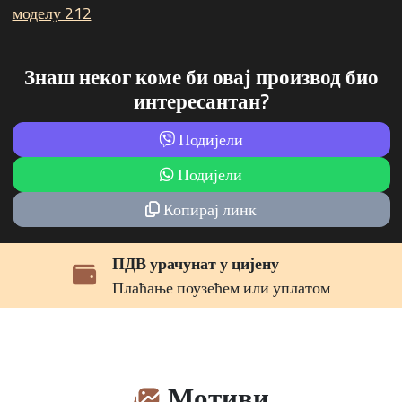
моделу 212
Знаш неког коме би овај производ био
интересантан?
Подијели
Подијели
Копирај линк
ПДВ урачунат у цијену
Плаћање поузећем или уплатом
Мотиви