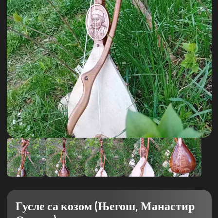
Гусле са козом (Његош, Манастир