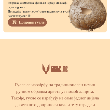
поправке сломљених дјелова и израду оних који
недостају и сл.
Погледајте "прије-после" слике и како звуче гусле
након поправке 😊
Поправи гусле
Гусле се израђују на традиционалан начин
ручном обрадом дрвета уз помоћ длијета.
Такође, гусле се израђују из само једног дијела
дрвета што доприноси квалитету израде и