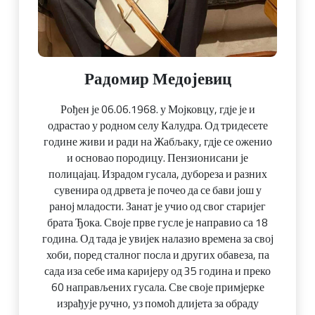
Радомир Медојевиц
Рођен је 06.06.1968. у Мојковцу, гдје је и
одрастао у родном селу Калудра. Од тридесете
године живи и ради на Жабљаку, гдје се оженио
и основао породицу. Пензионисани је
полицајац. Израдом гусала, дубореза и разних
сувенира од дрвета је почео да се бави још у
раној младости. Занат је учио од свог старијег
брата Ђока. Своје прве гусле је направио са 18
година. Од тада је увијек налазио времена за свој
хоби, поред сталног посла и других обавеза, па
сада иза себе има каријеру од 35 година и преко
60 направљених гусала. Све своје примјерке
израђује ручно, уз помоћ длијета за обраду