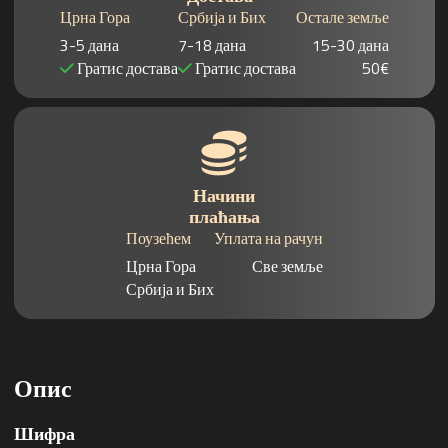
Црна Гора
Србија и Бих
Остале земље
3-5 дана
7-18 дана
15-30 дана
Гратис достава
Гратис достава
50€
Начини
плаћања
Поузећем
Уплата на рачун
Црна Гора
Све земље
Србија и Бих
Опис
Шифра