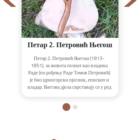
Петар 2. Петровић Његош
Петар 2. Петровић Његош (1813-
См
1851), за живота познат као владика
в
Раде (по рођењу Раде Томов Петровић)
је био црногорски пјесник, епископ и
владар. Његова дјела сврставају се у ред
Го
најзначајнијих дјела црногорске
је 
књижевности. Образовао се у неколико
17.
манастира и постао духовни и
ј
политички вођа земље послије смрти
свог стрица Петра првог. Његошево
најпознатије дјело је „Горски вијенац“.