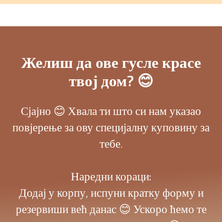
Желиш да ове гусле красе
твој дом? 😊
Сјајно 😊 Хвала ти што си нам указао
повјерење за ову специјалну куповину за
тебе.
Наредни кораци:
Додај у корпу, испуни кратку форму и
резервиши већ данас 😊 Ускоро ћемо те