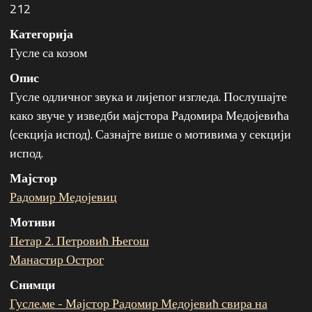
212
Категорија
Гусле са козом
Опис
Гусле одличног звука и лијепог изгледа. Послушајте
како звуче у изведби мајстора Радомира Медојевића
(секција испод). Сазнајте више о мотивима у секцији
испод.
Мајстор
Радомир Медојевиц
Мотиви
Петар 2. Петровић Његош
Манастир Острог
Снимци
Гусле.ме - Мајстор Радомир Медојевић свира на