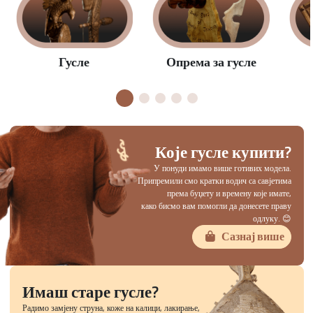
Опрема за гусле
Гусле
Које гусле купити?
У понуди имамо више готивих модела.
Припремили смо кратки водич са савјетима
према буџету и времену које имате,
како бисмо вам помогли да донесете праву
одлуку. 😊
Сазнај више
Имаш старе гусле?
Радимо замјену струна, коже на калици, лакирање,