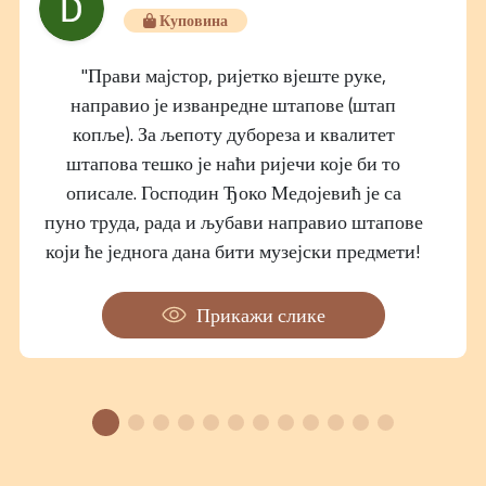
Куповина
"Прави мајстор, ријетко вјеште руке,
направио је изванредне штапове (штап
копље). За љепоту дубореза и квалитет
штапова тешко је наћи ријечи које би то
описале. Господин Ђоко Медојевић је са
пуно труда, рада и љубави направио штапове
који ће једнога дана бити музејски предмети!
Руке му се позлатиле!"
Прикажи слике