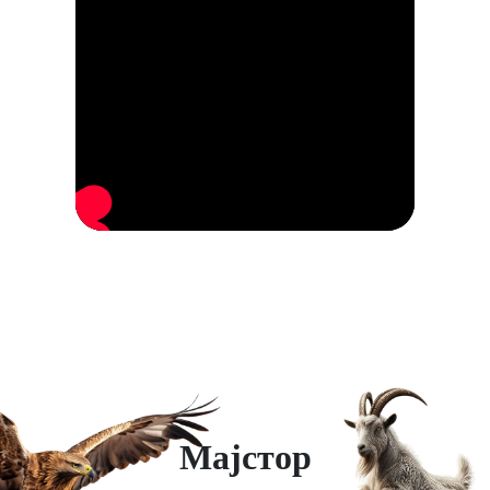
Мајстор