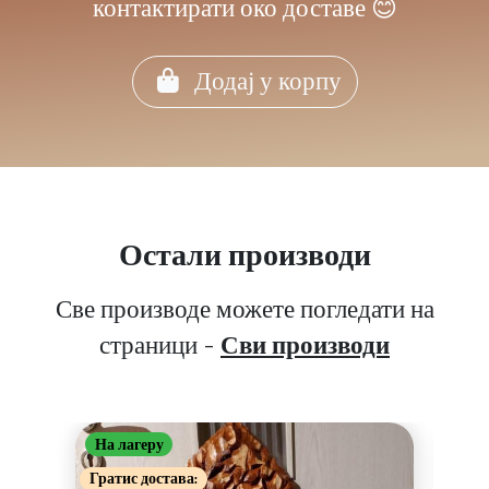
контактирати око доставе 😊
Додај у корпу
Остали производи
Све производе можете погледати на
страници -
Сви производи
На лагеру
На 
Гу
Гратис достава:
Грат