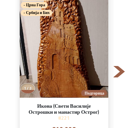
- Црна Гора
- Цр
- Србија и Бих
- Ср
2 / 3
Подгорица
Икона (Свети Василије
Острошки и манастир Острог)
#221