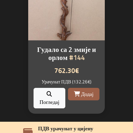
Гудало са 2 змије и
орлом
#144
762.30€
Урачунат ПДВ (132.26€)
Додај
Погледај
Звук традиције