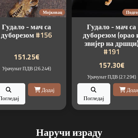
Мојковац
Подго
Гудало - мач са
Гудало - мач са
дуборезом
#156
дуборезом (орао 
звијер на дршци
#191
151.25€
157.30€
Урачунат ПДВ (26.24€)
Урачунат ПДВ (27.29€)
Додај
Дода
Погледај
Погледај
Наручи израду