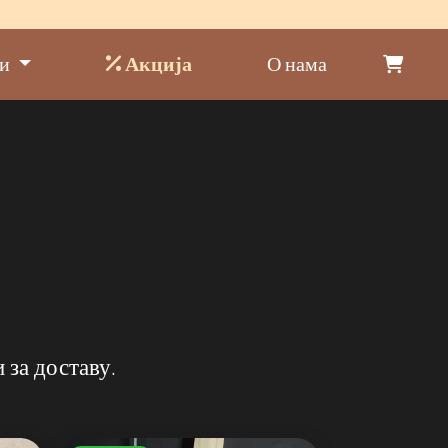
ди
Акција
О нама
 за доставу.