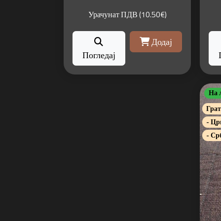
Урачунат ПДВ (10.50€)
Додај
Погледај
На 
Грат
- Цр
- Ср