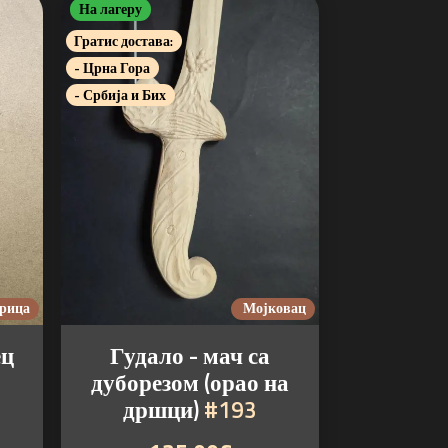
На лагеру
Гратис достава:
- Црна Гора
- Србија и Бих
рица
Мојковац
ец
Гудало - мач са
дуборезом (орао на
дршци)
#193