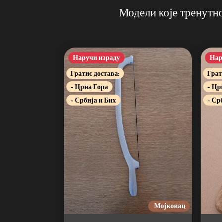
Модели које тренутн
Наручи израду
Нар
Гратис достава:
Грат
- Црна Гора
- Цр
- Србија и Бих
- Ср
Мојковац