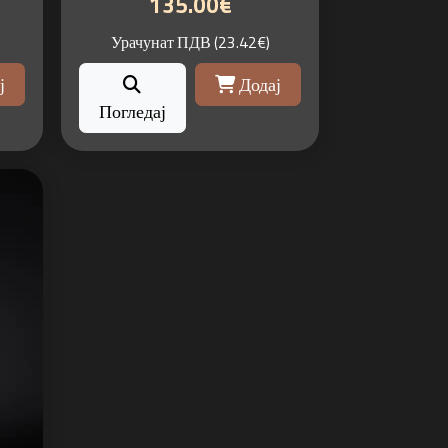
135.00€
Урачунат ПДВ (23.42€)
ј
Додај
Погледај