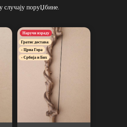
у случају поруЏбине.
Наручи израду
Гратис достава:
- Црна Гора
- Србија и Бих