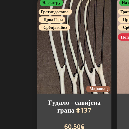
На лагеру
На 
Гратис достава:
Грат
- Црна Гора
- Цр
- Србија и Бих
- Ср
Поп
Мојковац
Гудало - савијена
грана
#137
60.50€