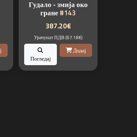
Гудало - змија око
гране
#143
387.20€
Урачунат ПДВ (67.18€)
ј
Додај
Погледај