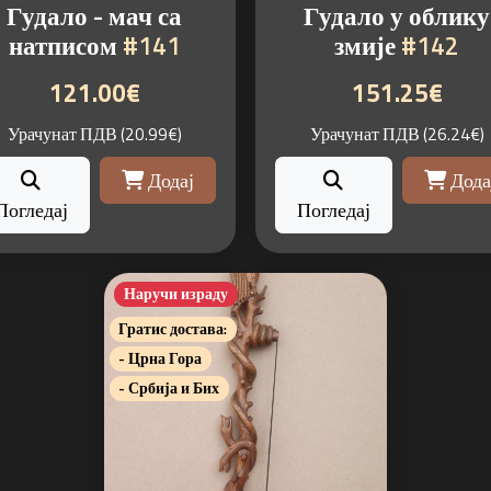
Гудало - мач са
Гудало у облику
натписом
#141
змије
#142
121.00€
151.25€
Урачунат ПДВ (20.99€)
Урачунат ПДВ (26.24€)
Додај
Дода
Погледај
Погледај
Наручи израду
Гратис достава:
- Црна Гора
- Србија и Бих