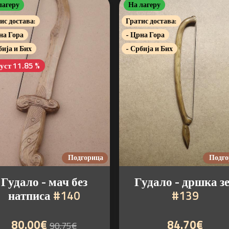
лагеру
На лагеру
ис достава:
Гратис достава:
на Гора
- Црна Гора
бија и Бих
- Србија и Бих
уст 11.85 %
Подгорица
Подго
Гудало - мач без
Гудало - дршка з
натписа
#140
#139
80.00€
84.70€
90.75€