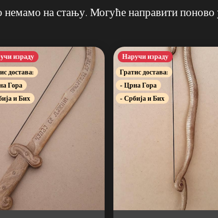
о немамо на стању. Могуће направити поново 
учи израду
Наручи израду
ис достава:
Гратис достава:
на Гора
- Црна Гора
бија и Бих
- Србија и Бих