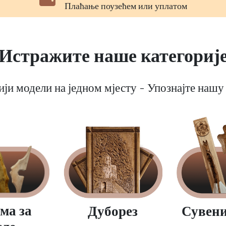
Беспрекорна мелодија Гусала
Истражите наше категориј
ији модели на једном мјесту - Упознајте нашу
ма за
Сувени
Дуборез