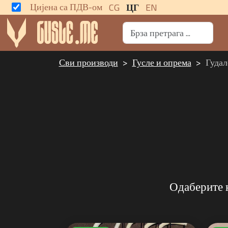
Цијена са ПДВ-ом
CG
ЦГ
EN
Сви производи
Гусле и опрема
Гудал
Одаберите н