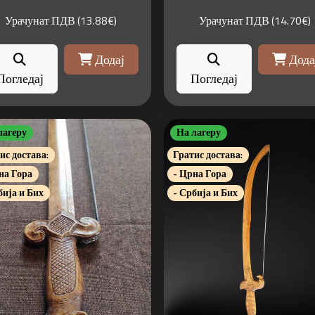
Урачунат ПДВ (13.88€)
Урачунат ПДВ (14.70€)
Додај
Дода
Погледај
Погледај
лагеру
На лагеру
ис достава:
Гратис достава:
на Гора
- Црна Гора
бија и Бих
- Србија и Бих