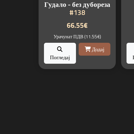
Гудало - без дубореза
#138
66.55€
Урачунат ПДВ (11.55€)
Додај
Погледај