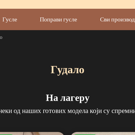
Гусле
Поправи гусле
Сви произво
о
Гудало
На лагеру
еки од наших готових модела који су спремни