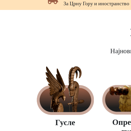
странство
Плаћање поузећем или уплатом
Најнов
Опре
Гусле