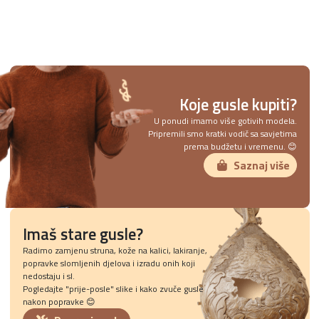
Koje gusle kupiti?
U ponudi imamo više gotivih modela.
Pripremili smo kratki vodič sa savjetima
prema budžetu i vremenu. 😊
Saznaj više
Imaš stare gusle?
Radimo zamjenu struna, kože na kalici, lakiranje,
popravke slomljenih djelova i izradu onih koji
nedostaju i sl.
Pogledajte "prije-posle" slike i kako zvuče gusle
nakon popravke 😊