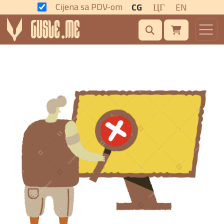
Cijena sa PDV-om
CG
ЦГ
EN